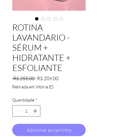
ROTINA
LAVANDARIO -
SÉRUM +
HIDRATANTE +
ESFOLIANTE
Preço
Preço
 R$ 255,00 
R$ 209,00
normal
promocional
Retirada em Vitória ES
Quantidade
*
Adicionar ao carrinho