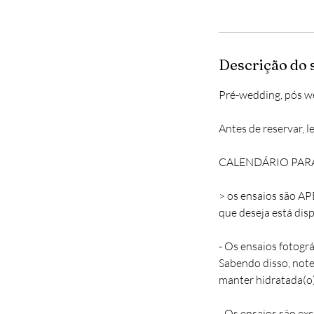
Descrição do 
Pré-wedding, pós wed
Antes de reservar, 
CALENDÁRIO PARA 
> os ensaios são AP
que deseja está dis
- Os ensaios fotog
Sabendo disso, note
manter hidratada(o) 
- Os ensaios são ex