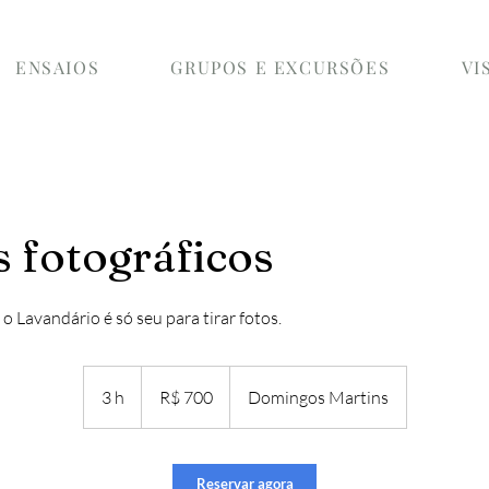
ENSAIOS
GRUPOS E EXCURSÕES
VI
 fotográficos
o Lavandário é só seu para tirar fotos.
700
Reais
3 h
3
R$ 700
Domingos Martins
brasileiros
h
Reservar agora