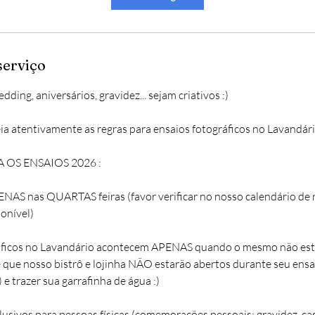
serviço
ding, aniversários, gravidez... sejam criativos :)
leia atentivamente as regras para ensaios fotográficos no Lavandár
OS ENSAIOS 2026 :
ENAS nas QUARTAS feiras (favor verificar no nosso calendário de r
ponível)
ráficos no Lavandário acontecem APENAS quando o mesmo não está
 que nosso bistrô e lojinha NÃO estarão abertos durante seu ensa
e trazer sua garrafinha de água :)
clusivos para pessoas físicas (comemorações pessoais: gravidez, c