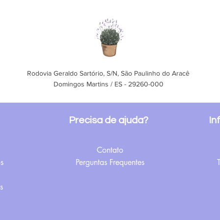
Rodovia Geraldo Sartório, S/N, São Paulinho do Aracê
Domingos Martins / ES - 29260-000
Precisa de ajuda?
In
Contato
s
Perguntas Frequentes
s